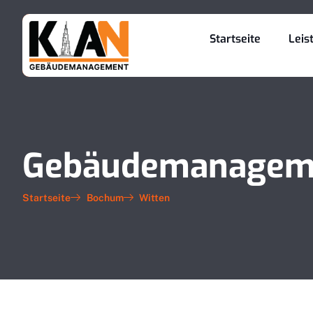
Startseite
Leis
Gebäudemanageme
Startseite
Bochum
Witten