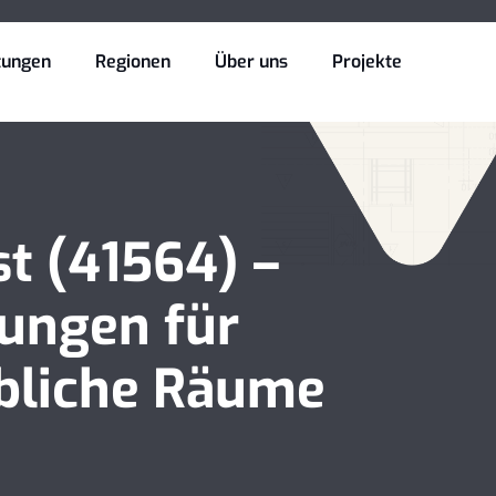
tungen
Regionen
Über uns
Projekte
t (41564) –
sungen für
rbliche Räume